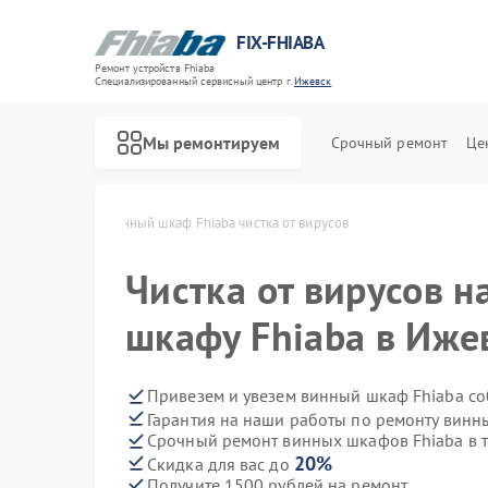
FIX-FHIABA
Ремонт устройств Fhiaba
Специализированный cервисный центр г.
Ижевск
Мы ремонтируем
Срочный ремонт
Це
Ремонт холодильников Fhiaba
hiaba в Ижевске
Винный шкаф Fhiaba чистка от вирусов
Чистка от вирусов н
шкафу Fhiaba в Иже
Привезем и увезем винный шкаф Fhiaba со
Гарантия на наши работы по ремонту вин
Срочный ремонт винных шкафов Fhiaba в т
20%
Скидка для вас до
Получите 1500 рублей на ремонт