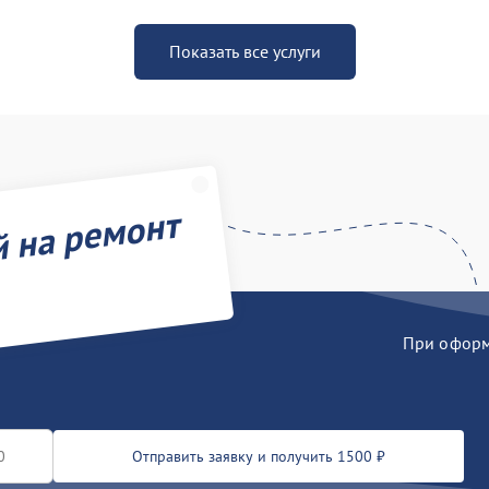
Показать все услуги
й на ремонт
При оформл
Отправить заявку и получить 1500 ₽